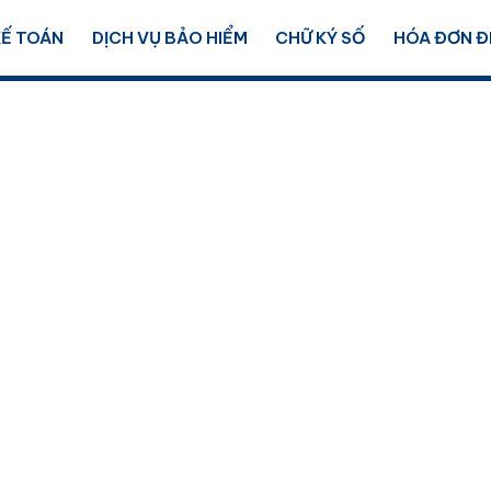
KẾ TOÁN
DỊCH VỤ BẢO HIỂM
CHỮ KÝ SỐ
HÓA ĐƠN Đ