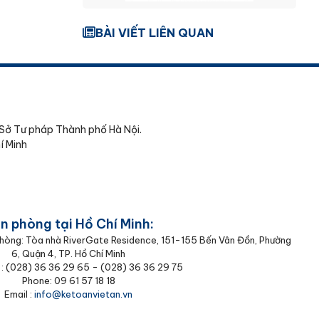
BÀI VIẾT LIÊN QUAN
Sở Tư pháp Thành phố Hà Nội.
í Minh
n phòng tại Hồ Chí Minh:
 phòng: Tòa nhà RiverGate Residence, 151-155 Bến Vân Đồn, Phường
6, Quận 4, TP. Hồ Chí Minh
 : (‭028) 36 36 29 65‬ - (028) 36 36 29 75‬
Phone: 09 61 57 18 18
Email :
info@ketoanvietan.vn