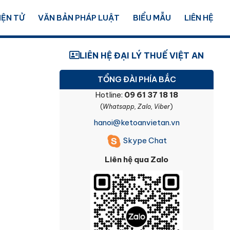
IỆN TỬ
VĂN BẢN PHÁP LUẬT
BIỂU MẪU
LIÊN HỆ
LIÊN HỆ ĐẠI LÝ THUẾ VIỆT AN
TỔNG ĐÀI PHÍA BẮC
Hotline:
09 61 37 18 18
(
Whatsapp, Zalo, Viber
)
hanoi@ketoanvietan.vn
Skype Chat
Liên hệ qua Zalo