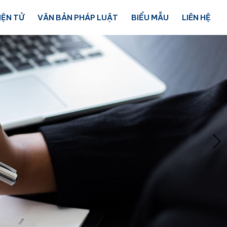
IỆN TỬ
VĂN BẢN PHÁP LUẬT
BIỂU MẪU
LIÊN HỆ