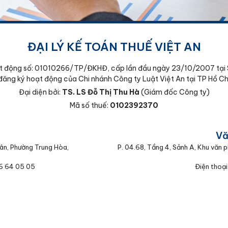
ĐẠI LÝ KẾ TOÁN THUẾ VIỆT AN
t động số: 01010266/TP/ĐKHĐ, cấp lần đầu ngày 23/10/2007 tại 
đăng ký hoạt động của Chi nhánh Công ty Luật Việt An tại TP Hồ Ch
Đại diện bởi:
TS. LS Đỗ Thị Thu Hà
(Giám đốc Công ty)
Mã số thuế:
0102392370
:
Vă
ân, Phường Trung Hòa,
P. 04.68, Tầng 4, Sảnh A, Khu văn
66 64 05 05
Điện thoại