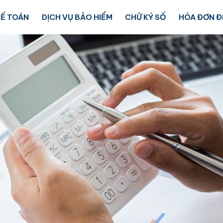
KẾ TOÁN
DỊCH VỤ BẢO HIỂM
CHỮ KÝ SỐ
HÓA ĐƠN Đ