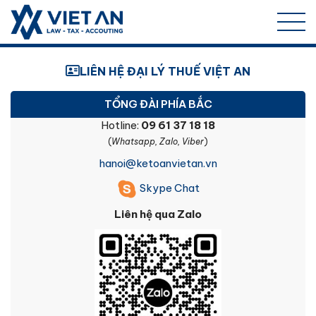
Dịch
LIÊN HỆ ĐẠI LÝ THUẾ VIỆT AN
vụ
TỔNG ĐÀI PHÍA BẮC
Hotline:
09 61 37 18 18
kế
(
Whatsapp, Zalo, Viber
)
toán
hanoi@ketoanvietan.vn
Skype Chat
thuế
Liên hệ qua Zalo