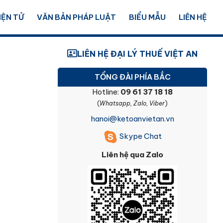
IỆN TỬ
VĂN BẢN PHÁP LUẬT
BIỂU MẪU
LIÊN HỆ
LIÊN HỆ ĐẠI LÝ THUẾ VIỆT AN
TỔNG ĐÀI PHÍA BẮC
Hotline:
09 61 37 18 18
(
Whatsapp, Zalo, Viber
)
hanoi@ketoanvietan.vn
Skype Chat
Liên hệ qua Zalo