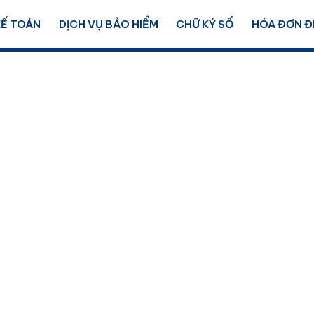
KẾ TOÁN
DỊCH VỤ BẢO HIỂM
CHỮ KÝ SỐ
HÓA ĐƠN Đ