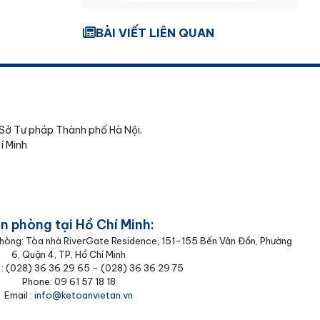
BÀI VIẾT LIÊN QUAN
Sở Tư pháp Thành phố Hà Nội.
í Minh
n phòng tại Hồ Chí Minh:
 phòng: Tòa nhà RiverGate Residence, 151-155 Bến Vân Đồn, Phường
6, Quận 4, TP. Hồ Chí Minh
 : (‭028) 36 36 29 65‬ - (028) 36 36 29 75‬
Phone: 09 61 57 18 18
Email :
info@ketoanvietan.vn