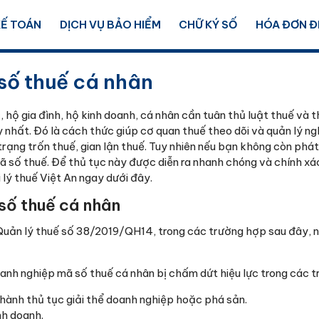
KẾ TOÁN
DỊCH VỤ BẢO HIỂM
CHỮ KÝ SỐ
HÓA ĐƠN Đ
số thuế cá nhân
hộ gia đình, hộ kinh doanh, cá nhân cần tuân thủ luật thuế và t
nhất. Đó là cách thức giúp cơ quan thuế theo dõi và quản lý ng
rạng trốn thuế, gian lận thuế. Tuy nhiên nếu bạn không còn phát
mã số thuế. Để thủ tục này được diễn ra nhanh chóng và chính x
lý thuế Việt An ngay dưới đây.
số thuế cá nhân
 Quản lý thuế số 38/2019/QH14, trong các trường hợp sau đây, 
anh nghiệp mã số thuế cá nhân bị chấm dứt hiệu lực trong các t
hành thủ tục giải thể doanh nghiệp hoặc phá sản.
nh doanh.