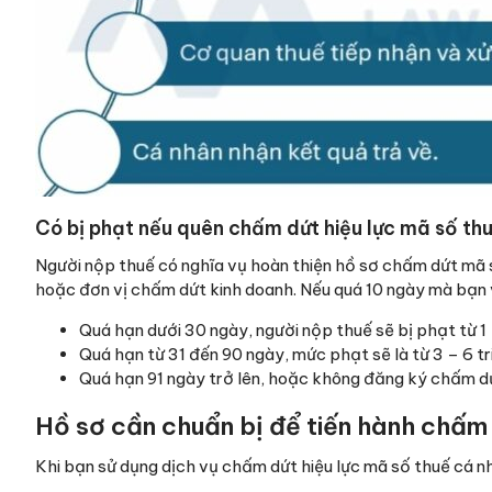
Có bị phạt nếu quên chấm dứt hiệu lực mã số th
Người nộp thuế có nghĩa vụ hoàn thiện hồ sơ chấm dứt mã 
hoặc đơn vị chấm dứt kinh doanh. Nếu quá 10 ngày mà bạn 
Quá hạn dưới 30 ngày, người nộp thuế sẽ bị phạt từ 1 
Quá hạn từ 31 đến 90 ngày, mức phạt sẽ là từ 3 – 6 tr
Quá hạn 91 ngày trở lên, hoặc không đăng ký chấm dứt 
Hồ sơ cần chuẩn bị để tiến hành chấm 
Khi bạn sử dụng dịch vụ chấm dứt hiệu lực mã số thuế cá nh