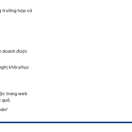
ng trường hợp cá
nh doanh được
nghị khôi phục
oặc trang web
t quả.
hân!