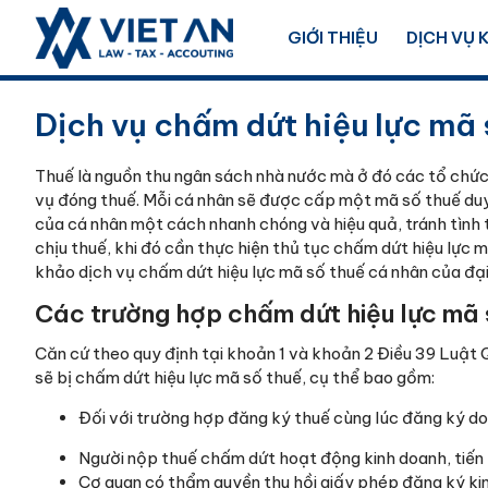
GIỚI THIỆU
DỊCH VỤ 
Dịch vụ chấm dứt hiệu lực mã 
Thuế là nguồn thu ngân sách nhà nước mà ở đó các tổ chức, 
vụ đóng thuế. Mỗi cá nhân sẽ được cấp một mã số thuế duy 
của cá nhân một cách nhanh chóng và hiệu quả, tránh tình t
chịu thuế, khi đó cần thực hiện thủ tục chấm dứt hiệu lực 
khảo dịch vụ chấm dứt hiệu lực mã số thuế cá nhân của đại 
Các trường hợp chấm dứt hiệu lực mã 
Căn cứ theo quy định tại khoản 1 và khoản 2 Điều 39 Luật
sẽ bị chấm dứt hiệu lực mã số thuế, cụ thể bao gồm:
Đối với trường hợp đăng ký thuế cùng lúc đăng ký do
Người nộp thuế chấm dứt hoạt động kinh doanh, tiến 
Cơ quan có thẩm quyền thu hồi giấy phép đăng ký ki