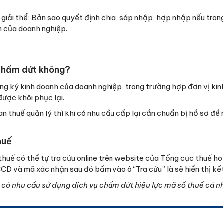
 giải thể; Bản sao quyết định chia, sáp nhập, hợp nhập nếu tro
h của doanh nghiệp.
 chấm dứt không?
ng ký kinh doanh của doanh nghiệp, trong trường hợp đơn vị ki
ược khôi phục lại.
n thuế quản lý thì khi có nhu cầu cấp lại cần chuẩn bị hồ sơ đề 
huế
thuế có thể tự tra cứu online trên website của Tổng cục thuế h
CCD và mã xác nhận sau đó bấm vào ô “Tra cứu” là sẽ hiển thị kế
ạn có nhu cầu sử dụng dịch vụ chấm dứt hiệu lực mã số thuế cá n