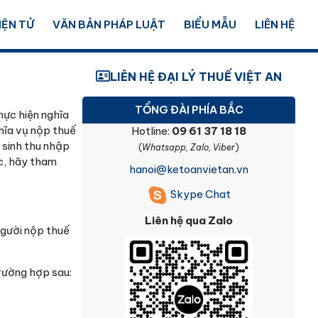
IỆN TỬ
VĂN BẢN PHÁP LUẬT
BIỂU MẪU
LIÊN HỆ
LIÊN HỆ ĐẠI LÝ THUẾ VIỆT AN
TỔNG ĐÀI PHÍA BẮC
hực hiện nghĩa
hĩa vụ nộp thuế
Hotline:
09 61 37 18 18
 sinh thu nhập
(
Whatsapp, Zalo, Viber
)
ác, hãy tham
hanoi@ketoanvietan.vn
Skype Chat
Liên hệ qua Zalo
người nộp thuế
rường hợp sau: