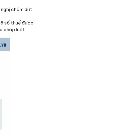
ề nghị chấm dứt
mã số thuế được
a pháp luật.