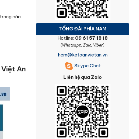
 trong các
TỔNG ĐÀI PHÍA NAM
Hotline:
09 61 57 18 18
(
Whatsapp, Zalo, Viber
)
hcm@ketoanvietan.vn
Skype Chat
 Việt An
Liên hệ qua Zalo